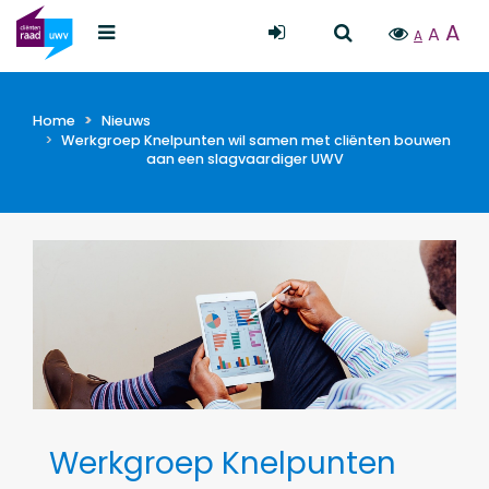
A
A
A
Home
Nieuws
Werkgroep Knelpunten wil samen met cliënten bouwen
aan een slagvaardiger UWV
Werkgroep Knelpunten