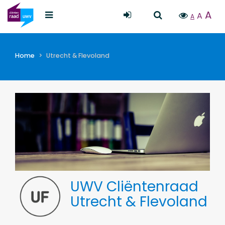
A
A
A
Home
Utrecht & Flevoland
UWV Cliëntenraad
Utrecht & Flevoland