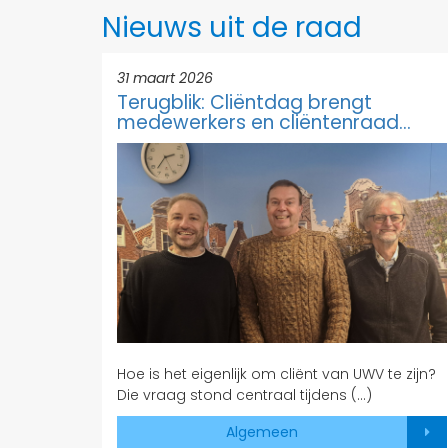
Nieuws uit de raad
31 maart 2026
Terugblik: Cliëntdag brengt
medewerkers en cliëntenraad
dichter bij elkaar
Hoe is het eigenlijk om cliënt van UWV te zijn?
Die vraag stond centraal tijdens (…)
Algemeen