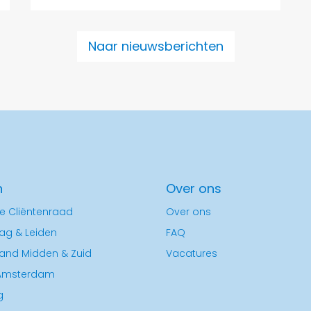
Naar nieuwsberichten
n
Over ons
e Cliëntenraad
Over ons
ag & Leiden
FAQ
land Midden & Zuid
Vacatures
Amsterdam
g