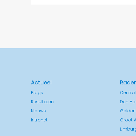
Actueel
Rade
Blogs
Central
Resultaten
Den Ha
Nieuws
Gelder
Intranet
Groot 
Limbur