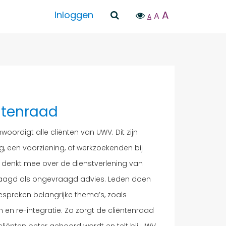
A
Inloggen
A
A
ntenraad
oordigt alle cliënten van UWV. Dit zijn
, een voorziening, of werkzoekenden bij
 denkt mee over de dienstverlening van
raagd als ongevraagd advies. Leden doen
espreken belangrijke thema’s, zoals
n en re-integratie. Zo zorgt de cliëntenraad
liënten beter gehoord wordt en telt bij UWV.