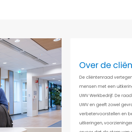
Over de clië
De cliëntenraad vertegenw
mensen met een uitkering
UWV Werkbedrijf. De raad
UWV en geeft zowel gev
verbetervoorstellen en b
uitkeringen, voorzieninge
ervoor dat de stem van c