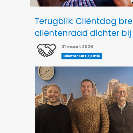
Terugblik: Cliëntdag b
cliëntenraad dichter bij
31 maart 2026
Cliëntenparticipatie