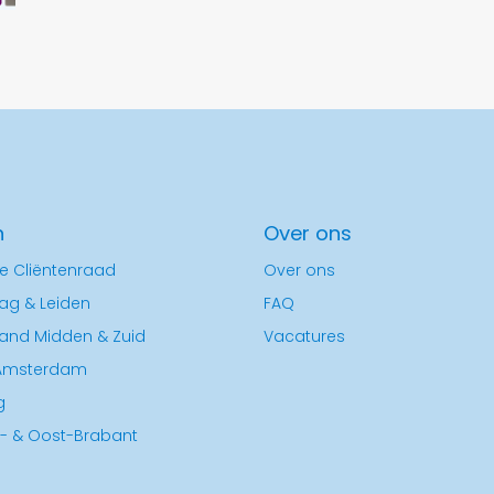
n
Over ons
e Cliëntenraad
Over ons
ag & Leiden
FAQ
land Midden & Zuid
Vacatures
Amsterdam
g
- & Oost-Brabant