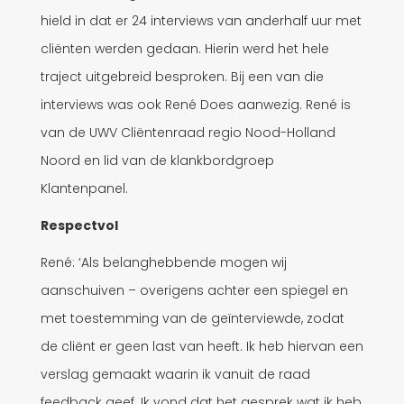
hield in dat er 24 interviews van anderhalf uur met
cliënten werden gedaan. Hierin werd het hele
traject uitgebreid besproken. Bij een van die
interviews was ook René Does aanwezig. René is
van de UWV Cliëntenraad regio Nood-Holland
Noord en lid van de klankbordgroep
Klantenpanel.
Respectvol
René: ‘Als belanghebbende mogen wij
aanschuiven – overigens achter een spiegel en
met toestemming van de geïnterviewde, zodat
de cliënt er geen last van heeft. Ik heb hiervan een
verslag gemaakt waarin ik vanuit de raad
feedback geef. Ik vond dat het gesprek wat ik heb