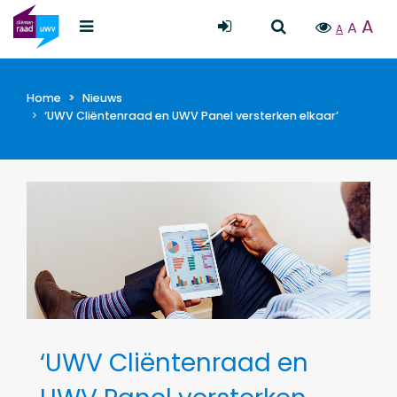
A
A
A
Home
Nieuws
‘UWV Cliëntenraad en UWV Panel versterken elkaar’
‘UWV Cliëntenraad en